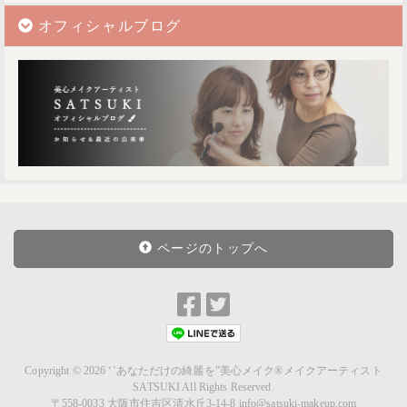
オフィシャルブログ
ページのトップへ
Facebook
Twitter
で
で
シ
シ
ェ
ェ
Copyright © 2026
‘’あなただけの綺麗を”美心メイク®メイクアーティスト
SATSUKI
All Rights Reserved.
ア
ア
〒558-0033 大阪市住吉区清水丘3-14-8 info@satsuki-makeup.com