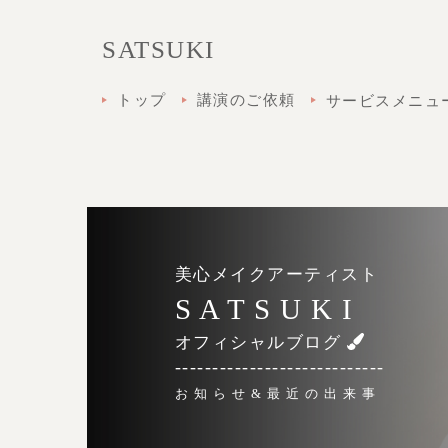
SATSUKI
トップ
講演のご依頼
サービスメニュ
美心メイクアーティスト
S A T S U K I
オフィシャルブログ
----------------------------
お 知 ら せ & 最 近 の 出 来 事